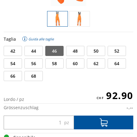
Taglia
Guida alle taglie
42
44
46
48
50
52
54
56
58
60
62
64
66
68
92.90
Lordo / pz
Grössenzuschlag
-.--