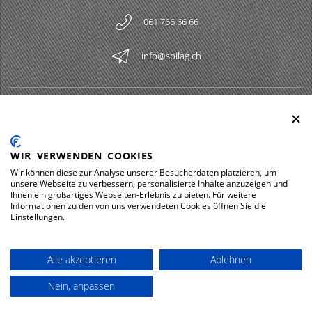
061 766 66 66
info@spilag.ch
SPILAG AG
Togg
LEGAL
Togg
WIR VERWENDEN COOKIES
DOWNLOADS
Wir können diese zur Analyse unserer Besucherdaten platzieren, um
Togg
unsere Webseite zu verbessern, personalisierte Inhalte anzuzeigen und
Ihnen ein großartiges Webseiten-Erlebnis zu bieten. Für weitere
Informationen zu den von uns verwendeten Cookies öffnen Sie die
Einstellungen.
Impressum
Protezione dei dati
Alle akzeptieren
Ablehnen
© 2026 Spilag AG
Nein, anpassen
powered by polynorm