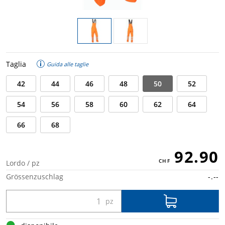
Taglia
Guida alle taglie
42
44
46
48
50
52
54
56
58
60
62
64
66
68
92.90
Lordo / pz
Grössenzuschlag
-.--