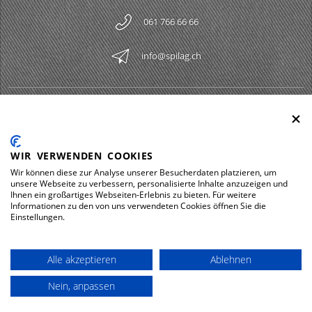
061 766 66 66
info@spilag.ch
SPILAG AG
Togg
LEGAL
Togg
WIR VERWENDEN COOKIES
DOWNLOADS
Wir können diese zur Analyse unserer Besucherdaten platzieren, um
Togg
unsere Webseite zu verbessern, personalisierte Inhalte anzuzeigen und
Ihnen ein großartiges Webseiten-Erlebnis zu bieten. Für weitere
Informationen zu den von uns verwendeten Cookies öffnen Sie die
Einstellungen.
Impressum
Protezione dei dati
Alle akzeptieren
Ablehnen
© 2026 Spilag AG
Nein, anpassen
powered by polynorm