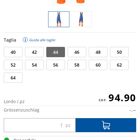
Taglia
Guida alle taglie
40
42
44
46
48
50
52
54
56
58
60
62
64
94.90
Lordo / pz
Grössenzuschlag
-.--