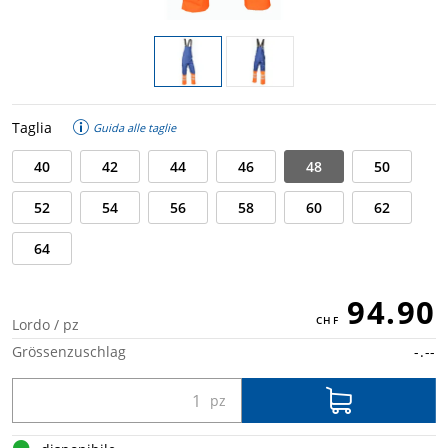
Taglia
Guida alle taglie
40
42
44
46
48
50
52
54
56
58
60
62
64
94.90
Lordo / pz
Grössenzuschlag
-.--