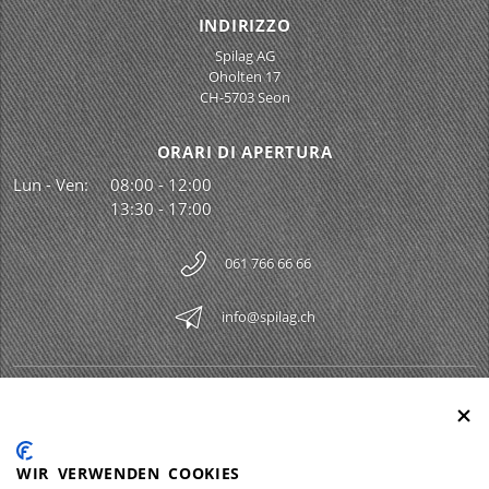
INDIRIZZO
Spilag AG
Oholten 17
CH-5703 Seon
ORARI DI APERTURA
Lun - Ven:
08:00 - 12:00
13:30 - 17:00
061 766 66 66
info@spilag.ch
SPILAG AG
Togg
LEGAL
Togg
WIR VERWENDEN COOKIES