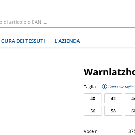
CURA DEI TESSUTI
L'AZIENDA
Warnlatzho
Taglia
Guida alle taglie
40
42
4
56
58
6
Voce n
37