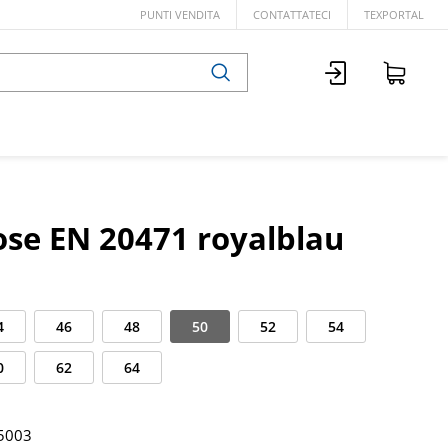
PUNTI VENDITA
CONTATTATECI
TEXPORTAL
se EN 20471 royalblau
4
46
48
50
52
54
0
62
64
5003