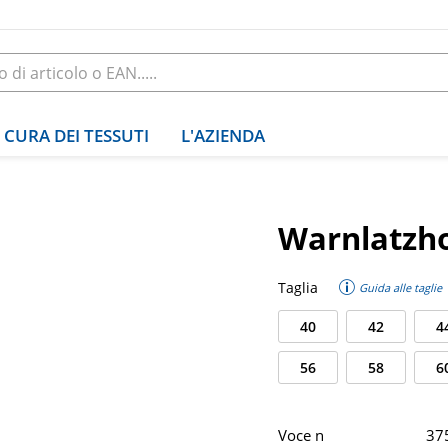
CURA DEI TESSUTI
L'AZIENDA
Warnlatzho
Taglia
Guida alle taglie
40
42
4
56
58
6
Voce n
37