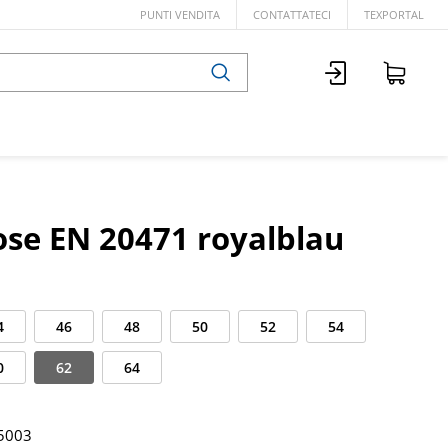
PUNTI VENDITA
CONTATTATECI
TEXPORTAL
se EN 20471 royalblau
4
46
48
50
52
54
0
62
64
5003