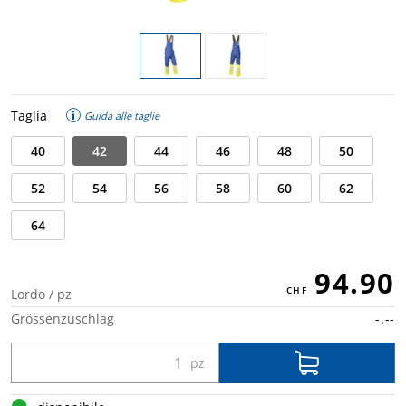
Taglia
Guida alle taglie
40
42
44
46
48
50
52
54
56
58
60
62
64
94.90
Lordo / pz
Grössenzuschlag
-.--