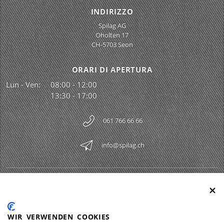
INDIRIZZO
Spilag AG
Oholten 17
CH-5703 Seon
ORARI DI APERTURA
Lun - Ven:
08:00 - 12:00
13:30 - 17:00
061 766 66 66
info@spilag.ch
SPILAG AG
Togg
LEGAL
Togg
WIR VERWENDEN COOKIES