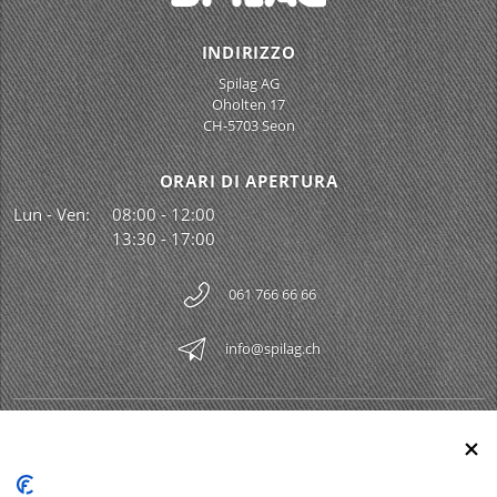
INDIRIZZO
Spilag AG
Oholten 17
CH-5703 Seon
ORARI DI APERTURA
Lun - Ven:
08:00 - 12:00
13:30 - 17:00
061 766 66 66
info@spilag.ch
SPILAG AG
Togg
LEGAL
Togg