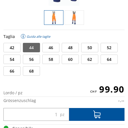
Taglia
Guida alle taglie
42
44
46
48
50
52
54
56
58
60
62
64
66
68
99.90
Lordo / pz
Grössenzuschlag
-.--