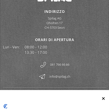
INDIRIZZO
Spilag AG
Oholten 17
CH-5703 Seon
ORARI DI APERTURA
Lun - Ven:
08:00 - 12:00
13:30 - 17:00
061 766 66 66
info@spilag.ch
SPILAG AG
Togg
LEGAL
Togg