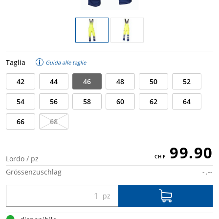
Taglia
Guida alle taglie
42
44
46
48
50
52
54
56
58
60
62
64
66
68
99.90
Lordo / pz
Grössenzuschlag
-.--