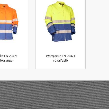
ke EN 20471
Warnjacke EN 20471
l/orange
royal/gelb