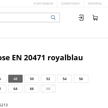
PUNTI VENDITA
CONTATTATECI
TEXPORTAL
se EN 20471 royalblau
6
48
50
52
54
56
2
64
66
68
5213