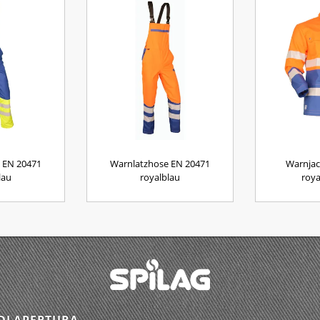
 EN 20471
Warnlatzhose EN 20471
Warnjac
lau
royalblau
roya
DI APERTURA