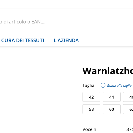
CURA DEI TESSUTI
L'AZIENDA
Warnlatzho
Taglia
Guida alle taglie
42
44
4
58
60
6
Voce n
37