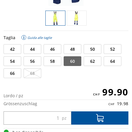
Taglia
Guida alle taglie
42
44
46
48
50
52
54
56
58
60
62
64
66
68
99.90
Lordo / pz
Grössenzuschlag
19.98