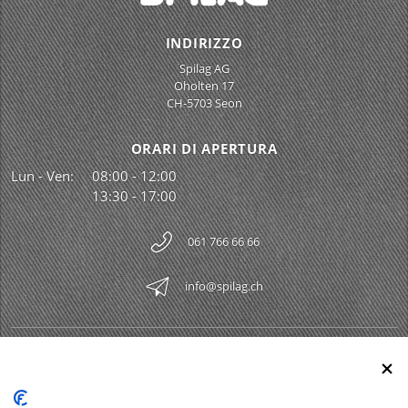
INDIRIZZO
Spilag AG
Oholten 17
CH-5703 Seon
ORARI DI APERTURA
Lun - Ven:
08:00 - 12:00
13:30 - 17:00
061 766 66 66
info@spilag.ch
SPILAG AG
Togg
LEGAL
Togg