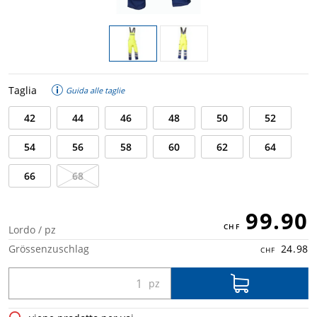
Taglia
Guida alle taglie
42
44
46
48
50
52
54
56
58
60
62
64
66
68
99.90
Lordo / pz
Grössenzuschlag
24.98