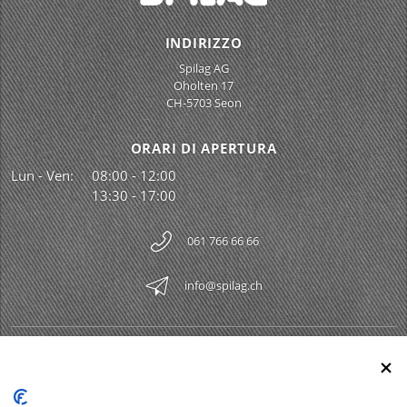
INDIRIZZO
Spilag AG
Oholten 17
CH-5703 Seon
ORARI DI APERTURA
Lun - Ven:
08:00 - 12:00
13:30 - 17:00
061 766 66 66
info@spilag.ch
SPILAG AG
Togg
LEGAL
Togg