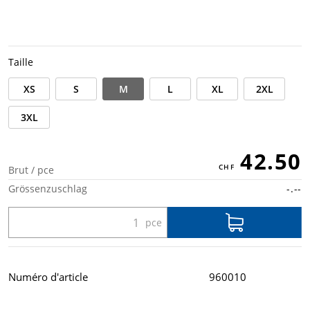
Taille
XS
S
M
L
XL
2XL
3XL
42.50
Brut / pce
Grössenzuschlag
-.--
Numéro d'article
960010