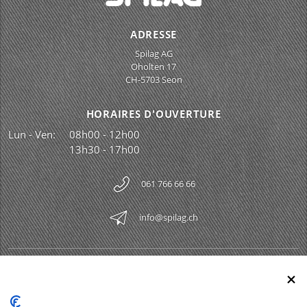
ADRESSE
Spilag AG
Oholten 17
CH-5703 Seon
HORAIRES D'OUVERTURE
Lun - Ven:
08h00 - 12h00
13h30 - 17h00
061 766 66 66
info@spilag.ch
SPILAG AG
Togg
LEGAL
Togg