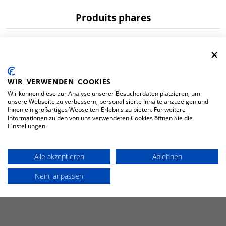
Produits phares
WIR VERWENDEN COOKIES
Wir können diese zur Analyse unserer Besucherdaten platzieren, um
unsere Webseite zu verbessern, personalisierte Inhalte anzuzeigen und
Ihnen ein großartiges Webseiten-Erlebnis zu bieten. Für weitere
Informationen zu den von uns verwendeten Cookies öffnen Sie die
Einstellungen.
Pantalon multifunction hv orange/gris foncé
N° d'article 176630
Alle akzeptieren
Ablehnen
189.–
Nein, anpassen
TOUTES LES VARIANTES