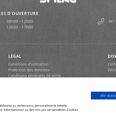
ES D'OUVERTURE
:
08h00 - 12h00
061
13h30 - 17h00
LEGAL
DO
Conditions d'utilisation
Certi
Protection des données
Décl
Conditions générales de vente
Alle akze
bseite zu verbessern, personalisierte Inhalte
tere Informationen zu den von uns verwendeten Cookies