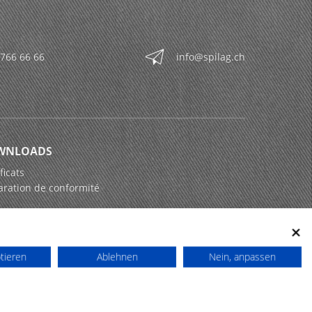
 766 66 66
info@spilag.ch
WNLOADS
ficats
aration de conformité
ptieren
Ablehnen
Nein, anpassen
powered by polynorm