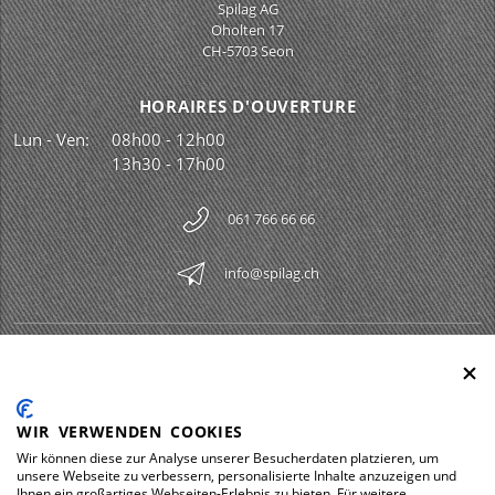
Spilag AG
Oholten 17
CH-5703 Seon
HORAIRES D'OUVERTURE
Lun - Ven:
08h00 - 12h00
13h30 - 17h00
061 766 66 66
info@spilag.ch
SPILAG AG
Togg
LEGAL
Togg
WIR VERWENDEN COOKIES
DOWNLOADS
Wir können diese zur Analyse unserer Besucherdaten platzieren, um
Togg
unsere Webseite zu verbessern, personalisierte Inhalte anzuzeigen und
Ihnen ein großartiges Webseiten-Erlebnis zu bieten. Für weitere