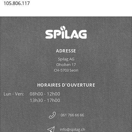
105.806.117
ADRESSE
Spilag AG
Oholten 17
CH-5703 Seon
HORAIRES D'OUVERTURE
Lun - Ven:
08h00 - 12h00
13h30 - 17h00
061 766 66 66
info@spilag.ch