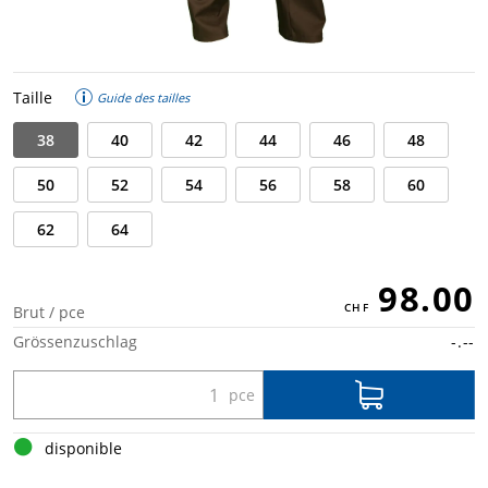
Taille
Guide des tailles
38
40
42
44
46
48
50
52
54
56
58
60
62
64
98.00
Brut / pce
Grössenzuschlag
-.--
disponible