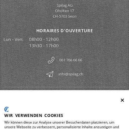
Spilag AG
Oholten 17
CH-5703 Seon
HORAIRES D'OUVERTURE
Lun - Ven:
08h00 - 12h00
13h30 - 17h00
061 766 66 66
info@spilag.ch
SPILAG AG
Togg
LEGAL
Togg
WIR VERWENDEN COOKIES
DOWNLOADS
Wir können diese zur Analyse unserer Besucherdaten platzieren, um
Togg
unsere Webseite zu verbessern, personalisierte Inhalte anzuzeigen und