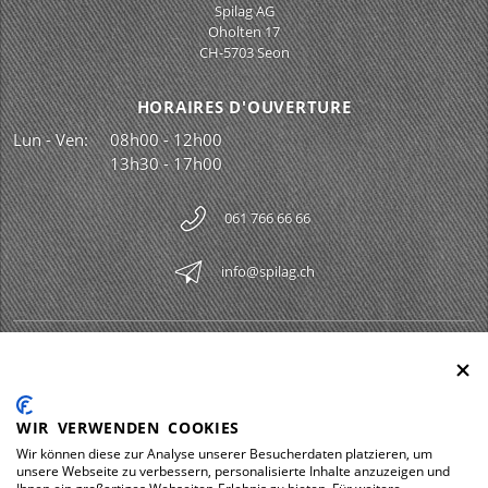
Spilag AG
Oholten 17
CH-5703 Seon
HORAIRES D'OUVERTURE
Lun - Ven:
08h00 - 12h00
13h30 - 17h00
061 766 66 66
info@spilag.ch
SPILAG AG
Togg
LEGAL
Togg
WIR VERWENDEN COOKIES
DOWNLOADS
Wir können diese zur Analyse unserer Besucherdaten platzieren, um
Togg
unsere Webseite zu verbessern, personalisierte Inhalte anzuzeigen und