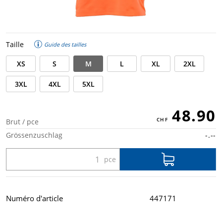
Taille
Guide des tailles
XS
S
M
L
XL
2XL
3XL
4XL
5XL
48.90
Brut / pce
Grössenzuschlag
-.--
Numéro d'article
447171