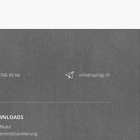
 766 66 66
info@spilag.ch
WNLOADS
fikate
ormitätserklärung