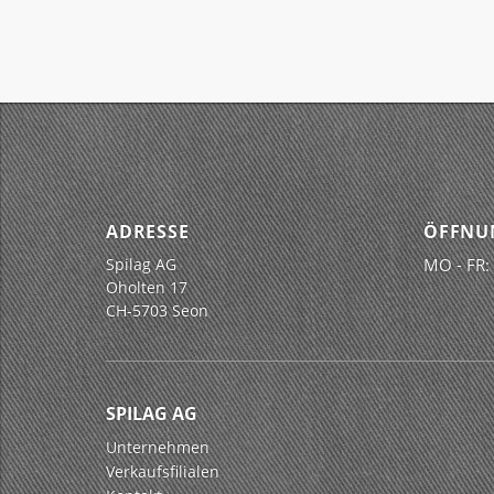
ADRESSE
ÖFFNU
Spilag AG
MO - FR:
Oholten 17
CH-5703 Seon
SPILAG AG
Unternehmen
Verkaufsfilialen