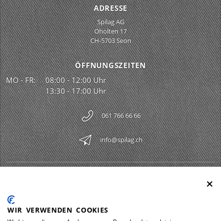
ADRESSE
Spilag AG
Oholten 17
CH-5703 Seon
ÖFFNUNGSZEITEN
MO - FR:
08:00 - 12:00 Uhr
13:30 - 17:00 Uhr
061 766 66 66
info@spilag.ch
SPILAG AG
Togg
LEGAL
Togg
WIR VERWENDEN COOKIES
DOWNLOADS