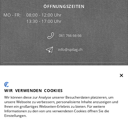
ÖFFNUNGSZEITEN
MO - FR:
08:00 - 12:00 Uhr
13:30 - 17:00 Uhr
061 766 66 66
info@spilag.ch
SPILAG AG
Togg
LEGAL
Togg
WIR VERWENDEN COOKIES
DOWNLOADS
Wir können diese zur Analyse unserer Besucherdaten platzieren, um
Togg
unsere Webseite zu verbessern, personalisierte Inhalte anzuzeigen und
Ihnen ein großartiges Webseiten-Erlebnis zu bieten. Für weitere
Informationen zu den von uns verwendeten Cookies öffnen Sie die
Einstellungen.
Impressum
Datenschutz