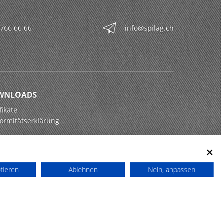
 766 66 66
info@spilag.ch
WNLOADS
fikate
ormitätserklärung
ptieren
Ablehnen
Nein, anpassen
powered by polynorm