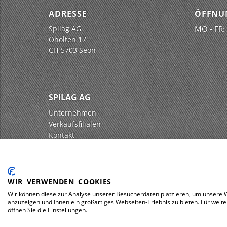
ADRESSE
ÖFFNU
Spilag AG
MO - FR:
Oholten 17
CH-5703 Seon
SPILAG AG
Unternehmen
Verkaufsfilialen
Kontakt
Impressum
Datenschutz
WIR VERWENDEN COOKIES
Wir können diese zur Analyse unserer Besucherdaten platzieren, um unsere We
anzuzeigen und Ihnen ein großartiges Webseiten-Erlebnis zu bieten. Für wei
© 2026 Spilag AG
öffnen Sie die Einstellungen.