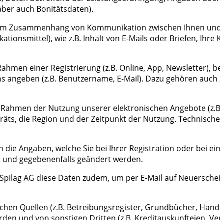
aber auch Bonitätsdaten).
im Zusammenhang von Kommunikation zwischen Ihnen und uns
ationsmittel), wie z.B. Inhalt von E-Mails oder Briefen, Ih
Rahmen einer Registrierung (z.B. Online, App, Newsletter),
 uns angeben (z.B. Benutzername, E-Mail). Dazu gehören au
Rahmen der Nutzung unserer elektronischen Angebote (z.B. W
ts, die Region und der Zeitpunkt der Nutzung. Technischen
n die Angaben, welche Sie bei Ihrer Registration oder bei
t und gegebenenfalls geändert werden.
Spilag AG diese Daten zudem, um per E-Mail auf Neuersch
chen Quellen (z.B. Betreibungsregister, Grundbücher, Hande
en und von sonstigen Dritten (z.B. Kreditauskunfteien, Ve