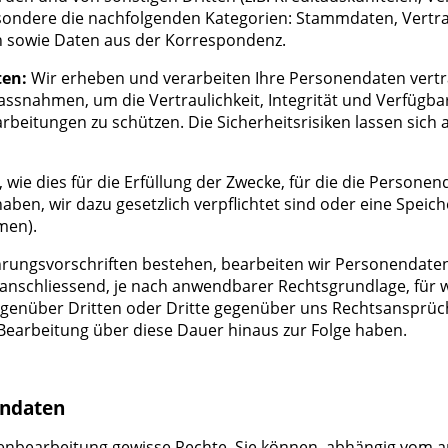
sondere die nachfolgenden Kategorien: Stammdaten, Vertra
 sowie Daten aus der Korrespondenz.
ten:
Wir erheben und verarbeiten Ihre Personendaten vert
ssnahmen, um die Vertraulichkeit, Integrität und Verfügba
eitungen zu schützen. Die Sicherheitsrisiken lassen sich al
wie dies für die Erfüllung der Zwecke, für die die Personen
ben, wir dazu gesetzlich verpflichtet sind oder eine Speiche
men).
ahrungsvorschriften bestehen, bearbeiten wir Personendaten
anschliessend, je nach anwendbarer Rechtsgrundlage, für w
gegenüber Dritten oder Dritte gegenüber uns Rechtsansprü
Bearbeitung über diese Dauer hinaus zur Folge haben.
endaten
nbearbeitung gewisse Rechte. Sie können, abhängig vom a