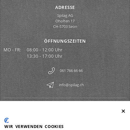
ADRESSE
Spilag AG
Oholten 17
CH-5703 Seon
ÖFFNUNGSZEITEN
MO - FR:
08:00 - 12:00 Uhr
13:30 - 17:00 Uhr
061 766 66 66
info@spilag.ch
SPILAG AG
Togg
LEGAL
Togg
WIR VERWENDEN COOKIES