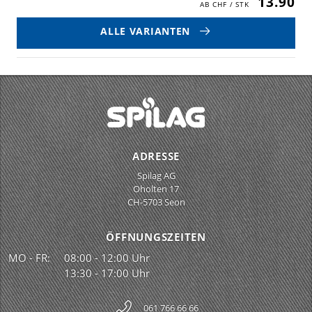
13.90
ALLE VARIANTEN
ADRESSE
Spilag AG
Oholten 17
CH-5703 Seon
ÖFFNUNGSZEITEN
MO - FR:
08:00 - 12:00 Uhr
13:30 - 17:00 Uhr
061 766 66 66