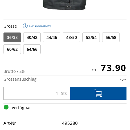
Grösse
Grössentabelle
36/38
40/42
44/46
48/50
52/54
56/58
60/62
64/66
73.90
Brutto / Stk
Grössenzuschlag
-.--
verfügbar
Art-Nr
495280