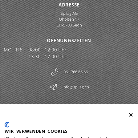
ADRESSE
Spilag AG
Oholten 17
CH-5703 Seon
ÖFFNUNGSZEITEN
MO - FR:
08:00 - 12:00 Uhr
13:30 - 17:00 Uhr
061 766 66 66
info@spilag.ch
SPILAG AG
Togg
LEGAL
Togg
WIR VERWENDEN COOKIES
DOWNLOADS