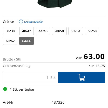
Grösse
Grössentabelle
36/38
40/42
44/46
48/50
52/54
56/58
60/62
64/66
63.00
Brutto / Stk
Grössenzuschlag
15.75
1 Stk verfügbar
Art-Nr
437320