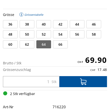
Grösse
Grössentabelle
36
38
40
42
44
46
48
50
52
54
56
58
60
62
64
66
69.90
Brutto / Stk
Grössenzuschlag
17.48
2 Stk verfügbar
Art-Nr
716220