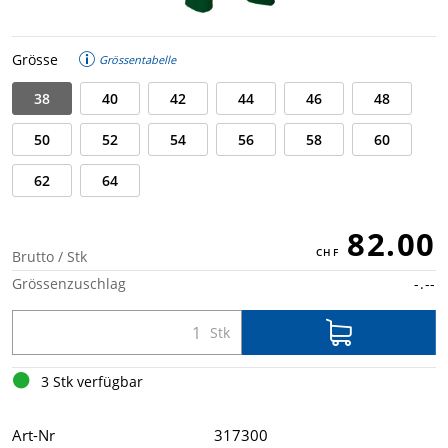
Grösse
Grössentabelle
38
40
42
44
46
48
50
52
54
56
58
60
62
64
82.00
Brutto / Stk
Grössenzuschlag
-.--
3 Stk verfügbar
Art-Nr
317300