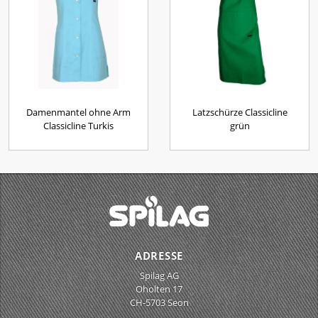
Damenmantel ohne Arm
Latzschürze Classicline
Classicline Turkis
grün
ADRESSE
Spilag AG
Oholten 17
CH-5703 Seon