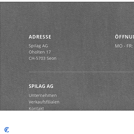
ADRESSE
ÖFFNU
Spilag AG
MO - FR:
Oholten 17
CH-5703 Seon
SPILAG AG
Unternehmen
Verkaufsfilialen
Kontakt
Impressum
Datenschutz