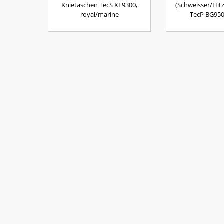
Knietaschen TecS XL9300,
(Schweisser/Hi
royal/marine
TecP BG950