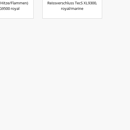
/Hitze/Flammen)
Reissverschluss TecS XL9300,
G9500 royal
royal/marine