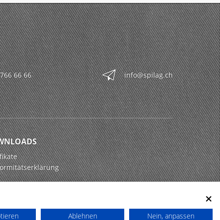
 766 66 66
info@spilag.ch
WNLOADS
fikate
ormitätserklärung
ptieren
Ablehnen
Nein, anpassen