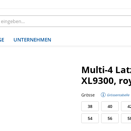
GE
UNTERNEHMEN
Multi-4 La
XL9300, ro
Grösse
Grössentabelle
38
40
4
54
56
5