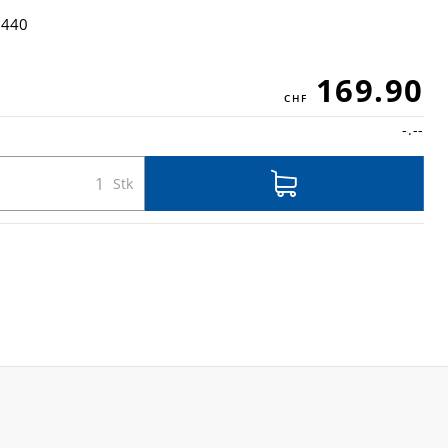
7440
169.90
-.--