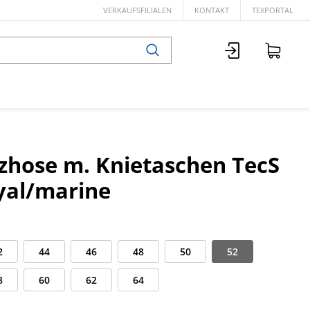
VERKAUFSFILIALEN
KONTAKT
TEXPORTAL
tzhose m. Knietaschen TecS
yal/marine
2
44
46
48
50
52
8
60
62
64