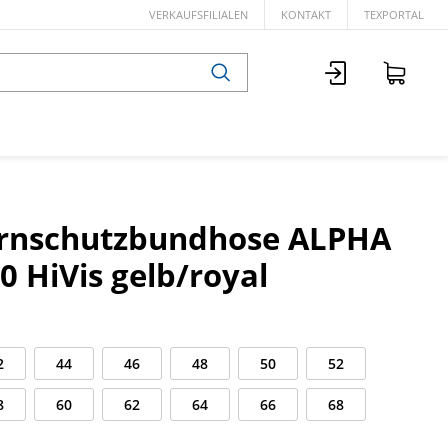
VERKAUFSFILIALEN
KONTAKT
TEXPORTAL
arnschutzbundhose ALPHA
0 HiVis gelb/royal
2
44
46
48
50
52
8
60
62
64
66
68