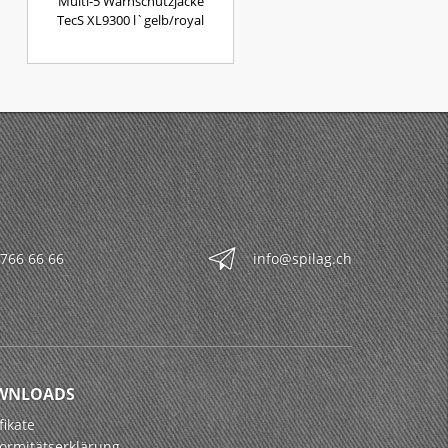
Multi-5 Warnschutzjacke
TecS XL9300 l`gelb/royal
 766 66 66
info@spilag.ch
WNLOADS
fikate
ormitätserklärung