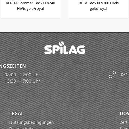
ALPHA Sommer TecS XL9240
BETA TecS XL9300 HiVis
HiVis gelb/royal
gelb/royal
NGSZEITEN
08:00 - 12:00 Uhr
061
13:30 - 17:00 Uhr
LEGAL
DO
Nutzungsbedingungen
Zerti
Datenschutz
Konf