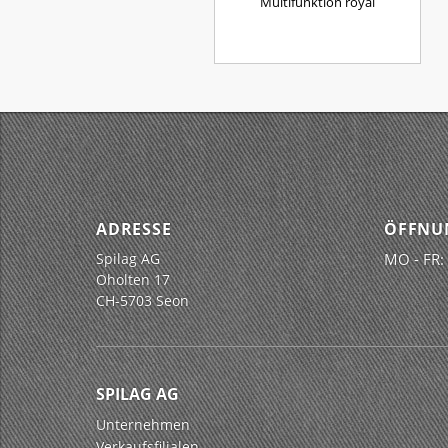
Multifunktion royal
ADRESSE
ÖFFNU
Spilag AG
MO - FR:
Oholten 17
CH-5703 Seon
SPILAG AG
Unternehmen
Verkaufsfilialen