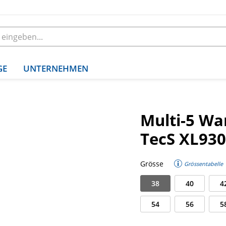
GE
UNTERNEHMEN
Multi-5 W
TecS XL930
Grösse
Grössentabelle
38
40
4
54
56
5