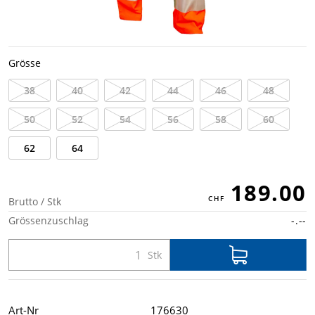
Grösse
38
40
42
44
46
48
50
52
54
56
58
60
62
64
189.00
Brutto / Stk
Grössenzuschlag
-.--
Art-Nr
176630