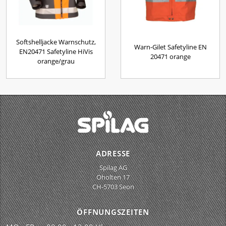
Softshelljacke Warnschutz,
Warn-Gilet Safetyline EN
EN20471 Safetyline HiVis
20471 orange
orange/grau
ADRESSE
Spilag AG
Oholten 17
CH-5703 Seon
ÖFFNUNGSZEITEN