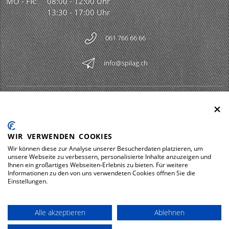
MO - FR:
08:00 - 12:00 Uhr
13:30 - 17:00 Uhr
061 766 66 66
info@spilag.ch
SPILAG AG
Togg
LEGAL
Togg
WIR VERWENDEN COOKIES
DOWNLOADS
Wir können diese zur Analyse unserer Besucherdaten platzieren, um
Togg
unsere Webseite zu verbessern, personalisierte Inhalte anzuzeigen und
Ihnen ein großartiges Webseiten-Erlebnis zu bieten. Für weitere
Informationen zu den von uns verwendeten Cookies öffnen Sie die
Einstellungen.
Impressum
Datenschutz
Alle akzeptieren
Ablehnen
© 2026 Spilag AG