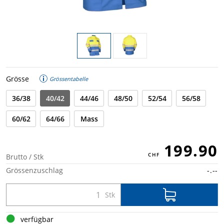
Grösse
Grössentabelle
36/38
40/42
44/46
48/50
52/54
56/58
60/62
64/66
Mass
199.90
Brutto / Stk
Grössenzuschlag
-.--
verfügbar