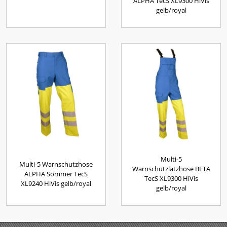
ALPHA TecS XL9300 HiVis
gelb/royal
Multi-5
Multi-5 Warnschutzhose
Warnschutzlatzhose BETA
ALPHA Sommer TecS
TecS XL9300 HiVis
XL9240 HiVis gelb/royal
gelb/royal