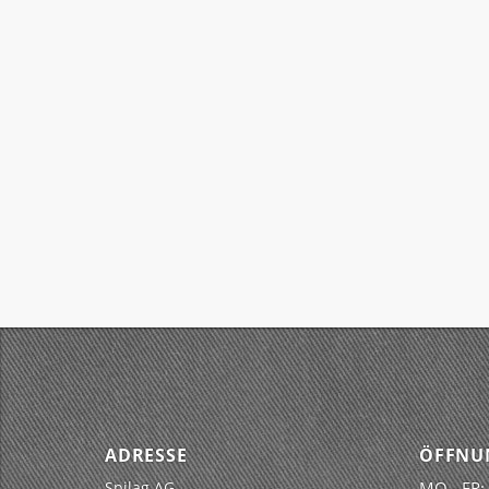
ADRESSE
ÖFFNU
Spilag AG
MO - FR: