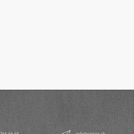
 766 66 66
info@spilag.ch