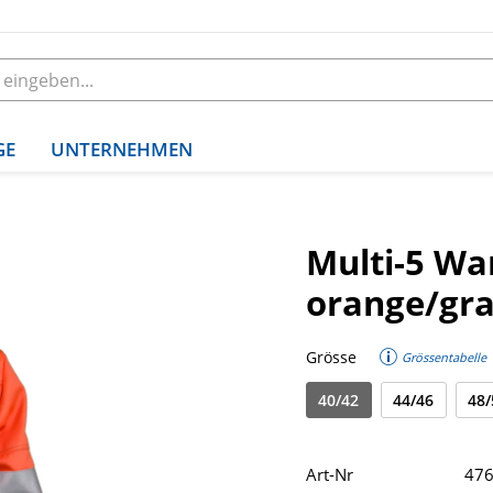
GE
UNTERNEHMEN
Multi-5 Wa
orange/gr
Grösse
Grössentabelle
40/42
44/46
48/
Art-Nr
47