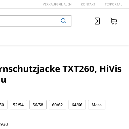
VERKAUFSFILIALEN
KONTAKT
TEXPORTAL
rnschutzjacke TXT260, HiVis
au
50
52/54
56/58
60/62
64/66
Mass
6930