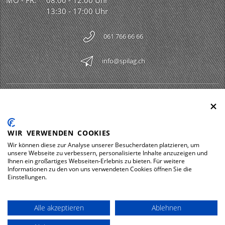
MO - FR:
08:00 - 12:00 Uhr
13:30 - 17:00 Uhr
061 766 66 66
info@spilag.ch
SPILAG AG
Togg
LEGAL
Togg
WIR VERWENDEN COOKIES
DOWNLOADS
Wir können diese zur Analyse unserer Besucherdaten platzieren, um
Togg
unsere Webseite zu verbessern, personalisierte Inhalte anzuzeigen und
Ihnen ein großartiges Webseiten-Erlebnis zu bieten. Für weitere
Informationen zu den von uns verwendeten Cookies öffnen Sie die
Einstellungen.
Impressum
Datenschutz
Alle akzeptieren
Ablehnen
© 2026 Spilag AG