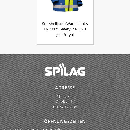
Softshelljacke Warnschutz,
EN20471 Safetyline HiVis
gelb/royal
ADRESSE
Spilag AG
Oholten 17
CH-5703 Seon
ÖFFNUNGSZEITEN