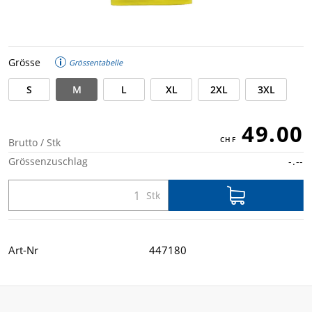
Grösse
Grössentabelle
S
M
L
XL
2XL
3XL
49.00
Brutto / Stk
Grössenzuschlag
-.--
Art-Nr
447180