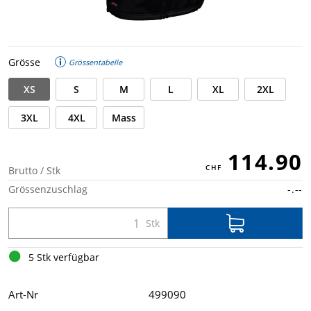
Grösse
Grössentabelle
XS
S
M
L
XL
2XL
3XL
4XL
Mass
114.90
Brutto / Stk
Grössenzuschlag
-.--
5 Stk verfügbar
Art-Nr
499090