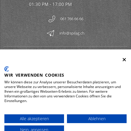
01:30 PM - 17:00 PM
061 766 66 66
info@spilag.ch
SPILAG AG
Togg
LEGAL
Togg
WIR VERWENDEN COOKIES
DOWNLOADS
Wir können diese zur Analyse unserer Besucherdaten platzieren, um
Togg
unsere Webseite zu verbessern, personalisierte Inhalte anzuzeigen und
Ihnen ein großartiges Webseiten-Erlebnis zu bieten. Für weitere
Informationen zu den von uns verwendeten Cookies öffnen Sie die
Einstellungen.
Impressum
Privacy policy
Alle akzeptieren
Ablehnen
© 2026 Spilag AG
Nein, anpassen
powered by polynorm