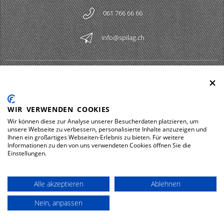
061 766 66 66
info@spilag.ch
SPILAG AG
Togg
LEGAL
Togg
WIR VERWENDEN COOKIES
DOWNLOADS
Wir können diese zur Analyse unserer Besucherdaten platzieren, um
Togg
unsere Webseite zu verbessern, personalisierte Inhalte anzuzeigen und
Ihnen ein großartiges Webseiten-Erlebnis zu bieten. Für weitere
Informationen zu den von uns verwendeten Cookies öffnen Sie die
Einstellungen.
Impressum
Privacy policy
Alle akzeptieren
Ablehnen
© 2026 Spilag AG
Nein, anpassen
powered by polynorm