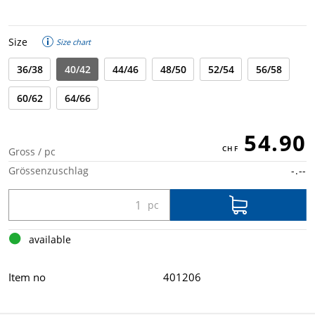
Size
Size chart
36/38
40/42
44/46
48/50
52/54
56/58
60/62
64/66
54.90
Gross / pc
Grössenzuschlag
-.--
available
Item no
401206