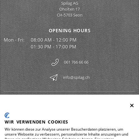
Spilag AG
Oholten 17
CH-5703 Seon
OPENING HOURS
Mon - Fri:
08:00 AM - 12:00 PM
01:30 PM - 17:00 PM
061 766 66 66
info@spilag.ch
SPILAG AG
Togg
LEGAL
Togg
WIR VERWENDEN COOKIES
DOWNLOADS
Wir können diese zur Analyse unserer Besucherdaten platzieren, um
Togg
unsere Webseite zu verbessern, personalisierte Inhalte anzuzeigen und