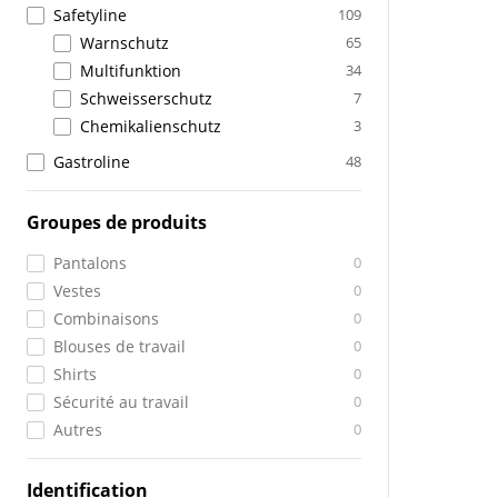
Safetyline
109
Warnschutz
65
Multifunktion
34
Schweisserschutz
7
Chemikalienschutz
3
Gastroline
48
Groupes de produits
Pantalons
0
Vestes
0
Combinaisons
0
Blouses de travail
0
Shirts
0
Sécurité au travail
0
Autres
0
Identification