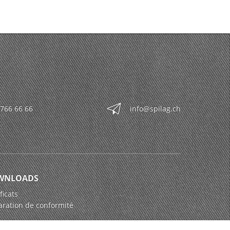
 766 66 66
info@spilag.ch
WNLOADS
ficats
aration de conformité