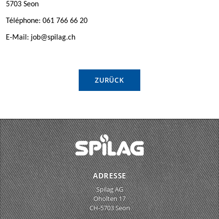
5703 Seon
Téléphone: 061 766 66 20
E-Mail: job@spilag.ch
ZURÜCK
ADRESSE
Spilag AG
Oholten 17
CH-5703 Seon