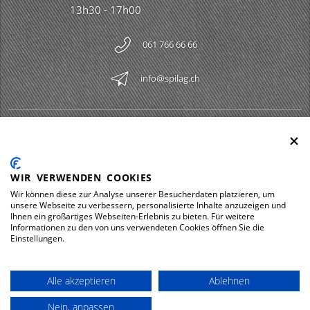
13h30 - 17h00
061 766 66 66
info@spilag.ch
SPILAG AG
Togg
LEGAL
Togg
WIR VERWENDEN COOKIES
DOWNLOADS
Wir können diese zur Analyse unserer Besucherdaten platzieren, um
Togg
unsere Webseite zu verbessern, personalisierte Inhalte anzuzeigen und
Ihnen ein großartiges Webseiten-Erlebnis zu bieten. Für weitere
Informationen zu den von uns verwendeten Cookies öffnen Sie die
Einstellungen.
Impressum
Protection des données
Alle akzeptieren
Ablehnen
© 2026 Spilag AG
Nein, anpassen
powered by polynorm