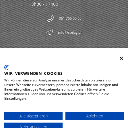
13h30 - 17h00
061 766 66 66
info@spilag.ch
SPILAG AG
Togg
LEGAL
Togg
WIR VERWENDEN COOKIES
DOWNLOADS
Wir können diese zur Analyse unserer Besucherdaten platzieren, um
Togg
unsere Webseite zu verbessern, personalisierte Inhalte anzuzeigen und
Ihnen ein großartiges Webseiten-Erlebnis zu bieten. Für weitere
Informationen zu den von uns verwendeten Cookies öffnen Sie die
Einstellungen.
Impressum
Protection des données
Alle akzeptieren
Ablehnen
© 2026 Spilag AG
Nein, anpassen
powered by polynorm