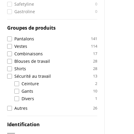
Safetyline
0
Gastroline
0
Groupes de produits
Pantalons
141
Vestes
114
Combinaisons
17
Blouses de travail
28
Shirts
28
Sécurité au travail
13
Ceinture
2
Gants
10
Divers
1
Autres
26
Identification