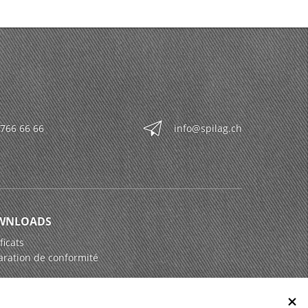
 766 66 66
info@spilag.ch
WNLOADS
ficats
aration de conformité