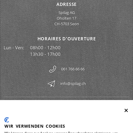
ADRESSE
Spilag AG
Oholten 17
CH-5703 Seon
HORAIRES D'OUVERTURE
Lun - Ven:
08h00 - 12h00
13h30 - 17h00
061 766 66 66
info@spilag.ch
SPILAG AG
Togg
LEGAL
Togg
WIR VERWENDEN COOKIES
DOWNLOADS