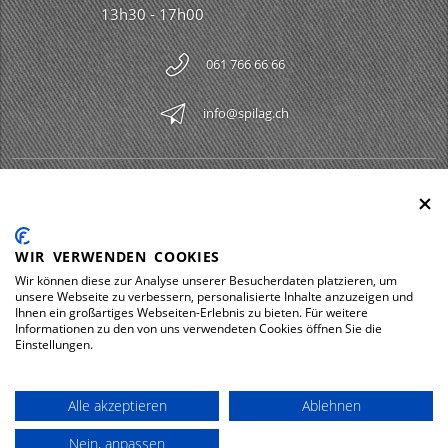
13h30 - 17h00
061 766 66 66
info@spilag.ch
SPILAG AG
Togg
LEGAL
Togg
WIR VERWENDEN COOKIES
DOWNLOADS
Wir können diese zur Analyse unserer Besucherdaten platzieren, um
Togg
unsere Webseite zu verbessern, personalisierte Inhalte anzuzeigen und
Ihnen ein großartiges Webseiten-Erlebnis zu bieten. Für weitere
Informationen zu den von uns verwendeten Cookies öffnen Sie die
Einstellungen.
Impressum
Protection des données
Alle akzeptieren
Ablehnen
© 2026 Spilag AG
Nein, anpassen
powered by polynorm