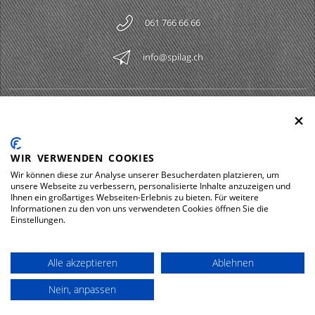
061 766 66 66
info@spilag.ch
SPILAG AG
Togg
LEGAL
Togg
WIR VERWENDEN COOKIES
DOWNLOADS
Wir können diese zur Analyse unserer Besucherdaten platzieren, um
Togg
unsere Webseite zu verbessern, personalisierte Inhalte anzuzeigen und
Ihnen ein großartiges Webseiten-Erlebnis zu bieten. Für weitere
Informationen zu den von uns verwendeten Cookies öffnen Sie die
Einstellungen.
Impressum
Protection des données
Alle akzeptieren
Ablehnen
© 2026 Spilag AG
Nein, anpassen
powered by polynorm