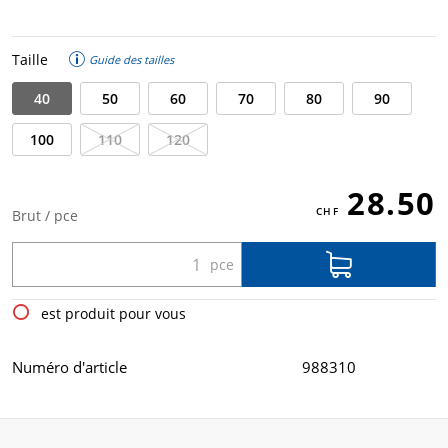
Taille
Guide des tailles
40
50
60
70
80
90
100
110
120
28.50
Brut / pce
est produit pour vous
Numéro d'article
988310