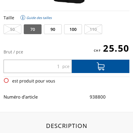
Taille
Guide des tailles
50
70
90
100
110
25.50
Brut / pce
est produit pour vous
Numéro d'article
938800
DESCRIPTION