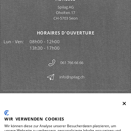
Spilag AG
Oholten 17
CH-5703 Seon
HORAIRES D'OUVERTURE
Lun - Ven:
08h00 - 12h00
13h30 - 17h00
061 766 66 66
info@spilag.ch
SPILAG AG
Togg
LEGAL
Togg
WIR VERWENDEN COOKIES
DOWNLOADS
Wir können diese zur Analyse unserer Besucherdaten platzieren, um
Togg
unsere Webseite zu verbessern, personalisierte Inhalte anzuzeigen und