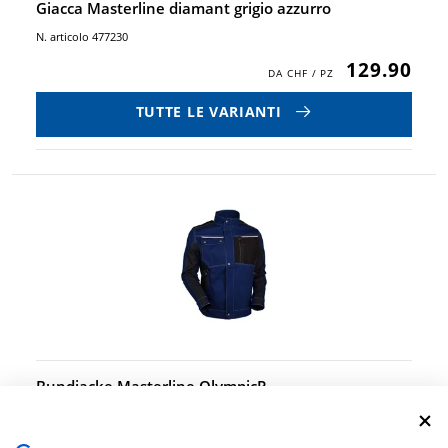
Giacca Masterline diamant grigio azzurro
N. articolo 477230
129.90
TUTTE LE VARIANTI
Bundjacke Masterline OlympicR
dunkelblau/schwarz
N. articolo 477270