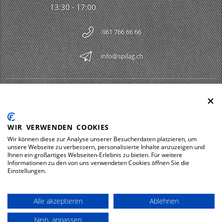
13:30 - 17:00
061 766 66 66
info@spilag.ch
SPILAG AG
Togg
LEGAL
Togg
WIR VERWENDEN COOKIES
DOWNLOADS
Wir können diese zur Analyse unserer Besucherdaten platzieren, um
Togg
unsere Webseite zu verbessern, personalisierte Inhalte anzuzeigen und
Ihnen ein großartiges Webseiten-Erlebnis zu bieten. Für weitere
Informationen zu den von uns verwendeten Cookies öffnen Sie die
Einstellungen.
Impressum
Protezione dei dati
Alle akzeptieren
Ablehnen
© 2026 Spilag AG
Nein, anpassen
powered by polynorm